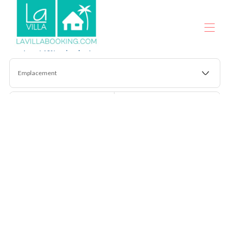
Jusquà 18% moins cher !
ACCUEIL
Emplacement
TOUTES LES PROPRIÉTÉS
▾
CONTACT
AVANTAGES VIP
Arrivée
Départ
LA VILLA CONCIERGERIE
LA VILLA IMMOBILIER
Personnes
Rechercher
Plus de filtres